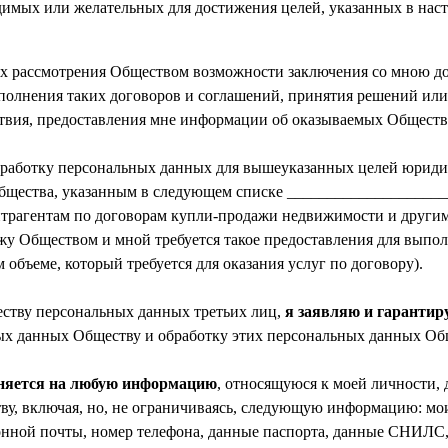
имых или желательных для достижения целей, указанных в нас
х рассмотрения Обществом возможности заключения со мною до
сполнения таких договоров и соглашений, принятия решений ил
ия, предоставления мне информации об оказываемых Обществом
бработку персональных данных для вышеуказанных целей юрид
бщества, указанным в следующем списке ____________________
трагентам по договорам купли-продажи недвижимости и другим) 
жу Обществом и мной требуется такое предоставления для выпол
 объеме, который требуется для оказания услуг по договору).
ству персональных данных третьих лиц,
я заявляю и гарантир
ных данных Обществу и обработку этих персональных данных Об
аняется на любую информацию
, относящуюся к моей личности,
у, включая, но, не ограничиваясь, следующую информацию: мои 
ронной почты, номер телефона, данные паспорта, данные СНИЛС,