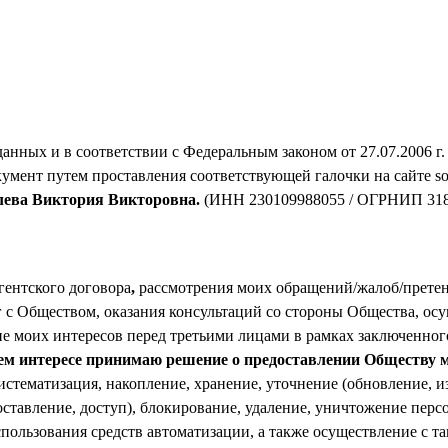
данных и в соответствии с Федеральным законом от 27.07.2006 
мент путем проставления соответствующей галочки на сайте sobo
ева Виктория Викторовна.
(ИНН 230109988055 / ОГРНИП 318
гентского договора
,
рассмотрения моих обращений/жалоб/претен
г с Обществом, оказания консультаций со стороны Общества, ос
ие моих интересов перед третьими лицами в рамках заключенног
воем интересе принимаю решение о предоставлении Обществу
систематизация, накопление, хранение, уточнение (обновление, и
оставление, доступ), блокирование, удаление, уничтожение пер
использования средств автоматизации, а также осуществление с